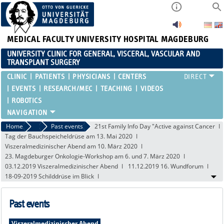
MEDICAL FACULTY
UNIVERSITY HOSPITAL MAGDEBURG
UNIVERSITY CLINIC FOR GENERAL, VISCERAL, VASCULAR AND
TRANSPLANT SURGERY
CLINIC
PATIENTS
PHYSICIANS
CENTERS
EVENTS
RESEARCH/MEC
TEACHING
VIDEOS
ROBOTICS
Home
Events
Past events
21st Family Info Day "Active against Cancer
Tag der Bauchspeicheldrüse am 13. Mai 2020
Viszeralmedizinischer Abend am 10. März 2020
23. Magdeburger Onkologie-Workshop am 6. und 7. März 2020
03.12.2019 Viszeralmedizinischer Abend
11.12.2019 16. Wundforum
18-09-2019 Schilddrüse im Blick
Past events
Viszeralmedizinischer Abend