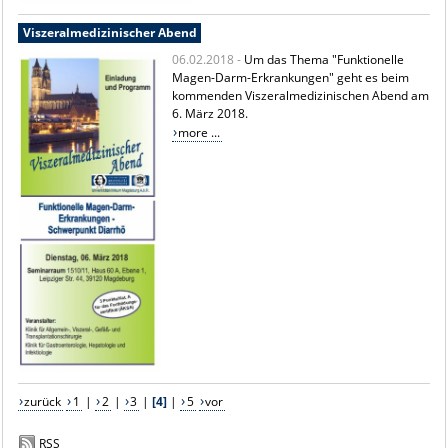
Viszeralmedizinischer Abend
06.02.2018 -
Um das Thema "Funktionelle
Magen-Darm-Erkrankungen" geht es beim
kommenden Viszeralmedizinischen Abend am
6. März 2018.
more ...
zurück
1
|
2
|
3
|
[4]
|
5
vor
RSS