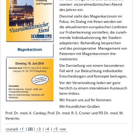
zweiten viszeralmedizinischen Abend
des Jahres ein.
Diesmal steht das Magenkarzinom im
Fokus. Im Dialog mit Ihnen werden wir
die aktualisierten europäischen Leitlinien
zur Früherkennung vorstellen, die zuneh-
mende Individualisierung der Stadien-
adaptierten Behandlung besprechen
und das postoperative Management von
Patienten mit Magenkarzinom the-
matisieren.
Die Darstellung von einem besonderen
Fall wird zur Beleuchtung individueller
Entscheidungen und Konzepte beitragen.
Vor der Veranstaltung laden wir ganz
herzlich zu einem interaktiven Austausch
beim Imbiss.
Wir freuen uns auf Ihr Kommen.
Mit freundlichen Grüßen
Prof. Dr. med. A. Canbay; Prof. Dr. med. R. S. Croner und PD Dr. med. M.
Venerito
zurück
1
|
[2]
|
3
|
4
|
5
vor