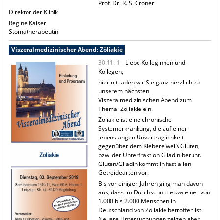
Prof. Dr. R. S. Croner
Direktor der Klinik
Regine Kaiser
Stomatherapeutin
Viszeralmedizinischer Abend: Zöliakie
30.11.-1 -
Liebe Kolleginnen und
Kollegen,
hiermit laden wir Sie ganz herzlich zu
unserem nächsten
Viszeralmedizinischen Abend zum
Thema Zöliakie ein.
Zöliakie ist eine chronische
Systemerkrankung, die auf einer
lebenslangen Unverträglichkeit
gegenüber dem Klebereiweiß Gluten,
bzw. der Unterfraktion Gliadin beruht.
Gluten/Gliadin kommt in fast allen
Getreidearten vor.
Bis vor einigen Jahren ging man davon
aus, dass im Durchschnitt etwa einer von
1.000 bis 2.000 Menschen in
Deutschland von Zöliakie betroffen ist.
Neuere Untersuchungen zeigen aber,