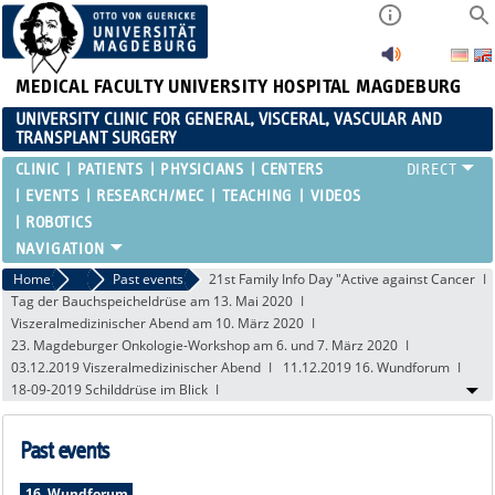
MEDICAL FACULTY
UNIVERSITY HOSPITAL MAGDEBURG
UNIVERSITY CLINIC FOR GENERAL, VISCERAL, VASCULAR AND
TRANSPLANT SURGERY
CLINIC
PATIENTS
PHYSICIANS
CENTERS
EVENTS
RESEARCH/MEC
TEACHING
VIDEOS
ROBOTICS
Home
Events
Past events
21st Family Info Day "Active against Cancer
Tag der Bauchspeicheldrüse am 13. Mai 2020
Viszeralmedizinischer Abend am 10. März 2020
23. Magdeburger Onkologie-Workshop am 6. und 7. März 2020
03.12.2019 Viszeralmedizinischer Abend
11.12.2019 16. Wundforum
18-09-2019 Schilddrüse im Blick
Past events
16. Wundforum