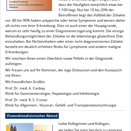
dass die Häufigkeit tatsächlich etwa bei
1:100 liegt. Nur bei 10 bis 20% der
Betroffenen liegt das Vollbild der Zöliakie
vor. 80 bis 90% haben untypische oder keine Symptome und wissen daher
oft nichts von ihrer Erkrankung. Dies ist auch einer der Hauptgründe,
warum es sehr häufig zu einer Diagnoseverzögerung kommt. Die einzige
Behandlungsmöglichkeit der Zöliakie ist die lebenslange glutenfreie Diät
einzuhalten. Bei Nichteinhalten oder einer nicht diagnostizierten Zöliakie
besteht ein deutlich erhöhtes Risiko für Lymphome und andere maligne
Erkrankungen.
Wir möchten Ihnen einen Überblick sowie Pitfalls in der Diagnostik
aufzeigen.
Wir freuen uns auf Ihr Kommen, die rege Diskussion und den Austausch
mit Ihnen.
Mit freundlichen Grüßen
Prof. Dr. med. A. Canbay
Klinik für Gastroenterologie, Hepatologie und Infektiologie
Prof. Dr. med. R. S. Croner
Klinik für Allgemein-, Viszeral-, Gefäß- und Transplantationschirurgie
Viszeralmedizinischer Abend
Liebe Kolleginnen und Kollegen,
wir laden Sie ganz herzlich zu unserem