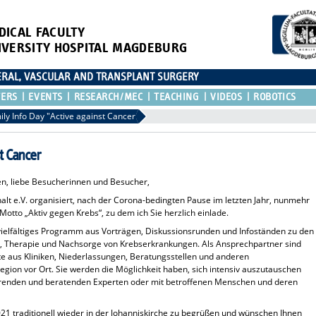
DICAL FACULTY
IVERSITY HOSPITAL MAGDEBURG
CERAL, VASCULAR AND TRANSPLANT SURGERY
TERS
EVENTS
RESEARCH/MEC
TEACHING
VIDEOS
ROBOTICS
ily Info Day "Active against Cancer
st Cancer
n, liebe Besucherinnen und Besucher,
e.V. organisiert, nach der Corona-bedingten Pause im letzten Jahr, nunmehr
otto „Aktiv gegen Krebs“, zu dem ich Sie herzlich einlade.
 vielfältiges Programm aus Vorträgen, Diskussionsrunden und Infoständen zu den
 Therapie und Nachsorge von Krebserkrankungen. Als Ansprechpartner sind
te aus Kliniken, Niederlassungen, Beratungsstellen und anderen
ion vor Ort. Sie werden die Möglichkeit haben, sich intensiv auszutauschen
rierenden und beratenden Experten oder mit betroffenen Menschen und deren
021 traditionell wieder in der Johanniskirche zu begrüßen und wünschen Ihnen