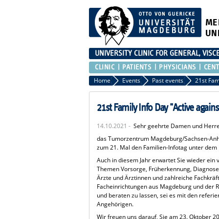
ME
UN
UNIVERSITY CLINIC FOR GENERAL, VIS
CLINIC
PATIENTS
PHYSICIANS
CEN
Home
Events
Past events
21st Fam
21st Family Info Day "Active again
14.10.2021 -
Sehr geehrte Damen und Herre
das Tumorzentrum Magdeburg/Sachsen-Anhalt 
zum 21. Mal den Familien-Infotag unter dem M
Auch in diesem Jahr erwartet Sie wieder ein
Themen Vorsorge, Früherkennung, Diagnose,
Ärzte und Ärztinnen und zahlreiche Fachkräf
Facheinrichtungen aus Magdeburg und der Reg
und beraten zu lassen, sei es mit den refe
Angehörigen.
Wir freuen uns darauf, Sie am 23. Oktober 2