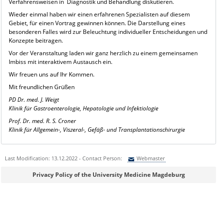
Verfahrensweisen in Diagnostik und Behandlung diskutieren.
Wieder einmal haben wir einen erfahrenen Spezialisten auf diesem
Gebiet, für einen Vortrag gewinnen können. Die Darstellung eines
besonderen Falles wird zur Beleuchtung individueller Entscheidungen und
Konzepte beitragen.
Vor der Veranstaltung laden wir ganz herzlich zu einem gemeinsamen
Imbiss mit interaktivem Austausch ein.
Wir freuen uns auf Ihr Kommen.
Mit freundlichen Grüßen
PD Dr. med. J. Weigt
Klinik für Gastroenterologie, Hepatologie und Infektiologie
Prof. Dr. med. R. S. Croner
Klinik für Allgemein-, Viszeral-, Gefäß- und Transplantationschirurgie
Last Modification: 13.12.2022 - Contact Person:
Webmaster
Sie können eine Nachricht versenden an:
Webmaster
Privacy Policy of the University Medicine Magdeburg
Ihre E-Mailadresse:
Ihr Anliegen: