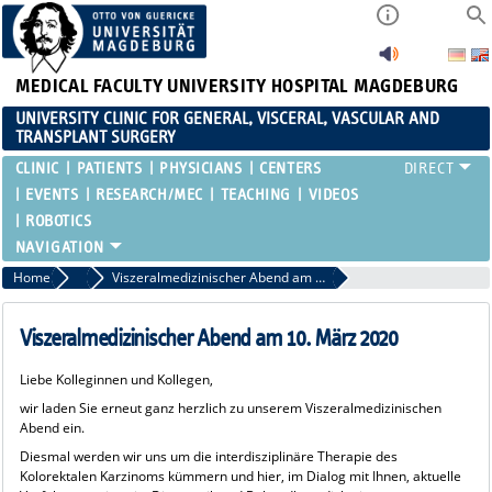
MEDICAL FACULTY
UNIVERSITY HOSPITAL MAGDEBURG
UNIVERSITY CLINIC FOR GENERAL, VISCERAL, VASCULAR AND
TRANSPLANT SURGERY
CLINIC
PATIENTS
PHYSICIANS
CENTERS
EVENTS
RESEARCH/MEC
TEACHING
VIDEOS
ROBOTICS
Home
Past events
Viszeralmedizinischer Abend am 10. März 2020
Viszeralmedizinischer Abend am 10. März 2020
Liebe Kolleginnen und Kollegen,
wir laden Sie erneut ganz herzlich zu unserem Viszeralmedizinischen
Abend ein.
Diesmal werden wir uns um die interdisziplinäre Therapie des
Kolorektalen Karzinoms kümmern und hier, im Dialog mit Ihnen, aktuelle