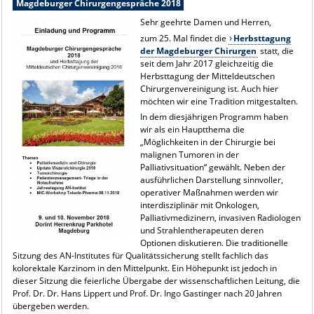
Magdeburger Chirurgengespräche 2018
Sehr geehrte Damen und Herren,
zum 25. Mal findet die
Herbsttagung
der Magdeburger Chirurgen
statt, die
seit dem Jahr 2017 gleichzeitig die
Herbsttagung der Mitteldeutschen
Chirurgenvereinigung ist. Auch hier
möchten wir eine Tradition mitgestalten.
In dem diesjährigen Programm haben
wir als ein Hauptthema die
„Möglichkeiten in der Chirurgie bei
malignen Tumoren in der
Palliativsituation“ gewählt. Neben der
ausführlichen Darstellung sinnvoller,
operativer Maßnahmen werden wir
interdisziplinär mit Onkologen,
Palliativmedizinern, invasiven Radiologen
und Strahlentherapeuten deren
Optionen diskutieren. Die traditionelle
Sitzung des AN-Institutes für Qualitätssicherung stellt fachlich das
kolorektale Karzinom in den Mittelpunkt. Ein Höhepunkt ist jedoch in
dieser Sitzung die feierliche Übergabe der wissenschaftlichen Leitung, die
Prof. Dr. Dr. Hans Lippert und Prof. Dr. Ingo Gastinger nach 20 Jahren
übergeben werden.