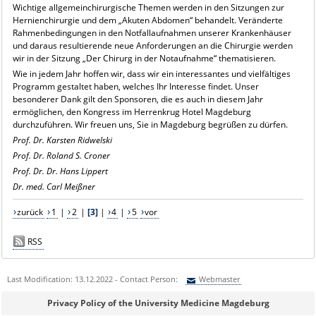
Wichtige allgemeinchirurgische Themen werden in den Sitzungen zur
Hernienchirurgie und dem „Akuten Abdomen“ behandelt. Veränderte
Rahmenbedingungen in den Notfallaufnahmen unserer Krankenhäuser
und daraus resultierende neue Anforderungen an die Chirurgie werden
wir in der Sitzung „Der Chirurg in der Notaufnahme“ thematisieren.
Wie in jedem Jahr hoffen wir, dass wir ein interessantes und vielfältiges
Programm gestaltet haben, welches Ihr Interesse findet. Unser
besonderer Dank gilt den Sponsoren, die es auch in diesem Jahr
ermöglichen, den Kongress im Herrenkrug Hotel Magdeburg
durchzuführen. Wir freuen uns, Sie in Magdeburg begrüßen zu dürfen.
Prof. Dr. Karsten Ridwelski
Prof. Dr. Roland S. Croner
Prof. Dr. Dr. Hans Lippert
Dr. med. Carl Meißner
zurück
1
|
2
|
[3]
|
4
|
5
vor
RSS
Last Modification: 13.12.2022 - Contact Person:
Webmaster
Sie können eine Nachricht versenden an:
Webmaster
Privacy Policy of the University Medicine Magdeburg