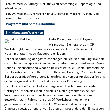
Prof. Dr. med. A. Canbay; Klinik für Gastroenterologie, Hepatologie und
Infektiologie
Prof. Dr. med. R. S. Croner; Klinik für Allgemein-, Viszeral-, Gefäß- und
Transplantationschirurgie
Programm und Anmeldeformular
Einladung zum Workshop
Liebe Kolleginnen und Kollegen,
wir möchten Sie herzlich zum OP
Workshop „Minimal invasive Versorgung von Hiatus-Hernien mit
Netzimplantaten“ nach Magdeburg einladen.
Bei der Behandlung der gastro-ösophagealen Refluxerkrankung spielt die
chirurgische Therapie als Alternative zur lebenslangen medikamentösen
Behandlung zunehmend wieder eine wichtige Rolle. Für die Entscheidung
zur Operation ist eine differenzierte Diagnostik wichtige Voraussetzung.
Bei der operativen Versorgung ist unabhängig von der Art des Verfahrens
die Versorgung des Hiatusdefekts von großer Bedeutung.
Der Einsatz von Netzen in dieser Region wird noch immer von vielen
Chirurgen kritisch diskutiert, obwohl die Netzaugmentation bei der
Versorgung sämtlicher Bauchwandhernien integraler Bestandteil
geworden ist. Im Rahmen unseres OP-Workshops möchten wir
gemeinsam mit Ihnen den aktuellen Wissensstand zur präoperativen
Diagnostik sowie zur operativen Strategie, insbesondere den Einsatz von