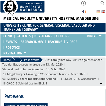
MEDICAL FACULTY
UNIVERSITY HOSPITAL MAGDEBURG
UNIVERSITY CLINIC FOR GENERAL, VISCERAL, VASCULAR AND
TRANSPLANT SURGERY
CLINIC
PATIENTS
PHYSICIANS
CENTERS
EVENTS
RESEARCH/MEC
TEACHING
VIDEOS
ROBOTICS
Home
Events
Past events
21st Family Info Day "Active against Cancer
Tag der Bauchspeicheldrüse am 13. Mai 2020
Viszeralmedizinischer Abend am 10. März 2020
23. Magdeburger Onkologie-Workshop am 6. und 7. März 2020
03.12.2019 Viszeralmedizinischer Abend
11.12.2019 16. Wundforum
18-09-2019 Schilddrüse im Blick
Past events
Viszeralmedizinischer Abend