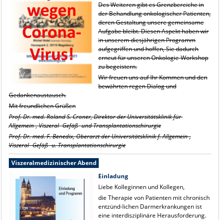
Des Weiteren gibt es Grenzbereiche in
der Behandlung onkologischer Patienten,
deren Gestaltung unsere gemeinsame
Aufgabe bleibt. Diesen Aspekt haben wir
in unserem diesjährigen Programm
aufgegriffen und hoffen, Sie dadurch
erneut für unseren Onkologie-Workshop
zu begeistern.
Wir freuen uns auf Ihr Kommen und den
bewährten regen Dialog und
Gedankenaustausch.
Mit freundlichen Grüßen
Prof. Dr. med. Roland S. Croner, Direktor der Universitätsklinik für
Allgemein-, Viszeral- Gefäß- und Transplantationschirurgie
Prof. Dr. med. F. Benedix, Oberarzt der Universitätsklinik f. Allgemein-,
Viszeral- Gefäß- u. Transplantationschirurgie
Viszeralmedizinischer Abend
Einladung
Liebe Kolleginnen und Kollegen,
die Therapie von Patienten mit chronisch
entzünd-lichen Darmerkrankungen ist
eine interdisziplinäre Herausforderung.