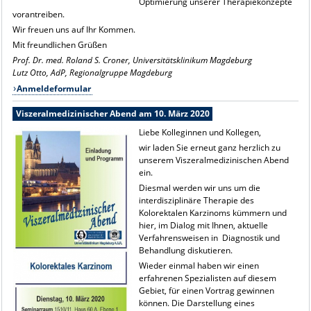
Optimierung unserer Therapiekonzepte
vorantreiben.
Wir freuen uns auf Ihr Kommen.
Mit freundlichen Grüßen
Prof. Dr. med. Roland S. Croner, Universitätsklinikum Magdeburg
Lutz Otto, AdP, Regionalgruppe Magdeburg
Anmeldeformular
Viszeralmedizinischer Abend am 10. März 2020
Liebe Kolleginnen und Kollegen,
wir laden Sie erneut ganz herzlich zu
unserem Viszeralmedizinischen Abend
ein.
Diesmal werden wir uns um die
interdisziplinäre Therapie des
Kolorektalen Karzinoms kümmern und
hier, im Dialog mit Ihnen, aktuelle
Verfahrensweisen in Diagnostik und
Behandlung diskutieren.
Wieder einmal haben wir einen
erfahrenen Spezialisten auf diesem
Gebiet, für einen Vortrag gewinnen
können. Die Darstellung eines