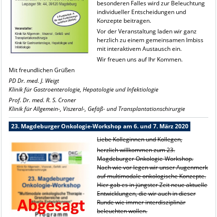
besonderen Falles wird zur Beleuchtung
individueller Entscheidungen und
Konzepte beitragen.
Vor der Veranstaltung laden wir ganz
herzlich zu einem gemeinsamen Imbiss
mit interaktivem Austausch ein.
Wir freuen uns auf Ihr Kommen.
Mit freundlichen Grüßen
PD Dr. med. J. Weigt
Klinik für Gastroenterologie, Hepatologie und Infektiologie
Prof. Dr. med. R. S. Croner
Klinik für Allgemein-, Viszeral-, Gefäß- und Transplantationschirurgie
23. Magdeburger Onkologie-Workshop am 6. und 7. März 2020
Liebe Kolleginnen und Kollegen,
herzlich willkommen zum 23.
Magdeburger Onkologie-Workshop.
Nach wie vor legen wir unser Augenmerk
auf multimodale onkologische Konzepte.
Hier gab es in jüngster Zeit neue aktuelle
Entwicklungen, die wir auch in dieser
Runde wie immer interdisziplinär
beleuchten wollen.