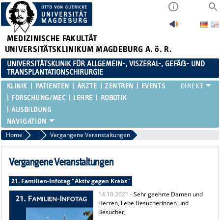
MEDIZINISCHE FAKULTÄT
UNIVERSITÄTSKLINIKUM MAGDEBURG A. ö. R.
UNIVERSITÄTSKLINIK FÜR ALLGEMEIN-, VISZERAL-, GEFÄẞ- UND
TRANSPLANTATIONSCHIRURGIE
KLINIK
PATIENTEN
ÄRZTE
ZENTREN
EVENTS
FORSCHUNG/MEC
LEHRE
ROBOTIK
AUSBILDUNG
Home
Events
Vergangene Veranstaltungen
Vergangene Veranstaltungen
21. Familien-Infotag "Aktiv gegen Krebs"
14.10.2021 -
Sehr geehrte Damen und
Herren, liebe Besucherinnen und
Besucher,