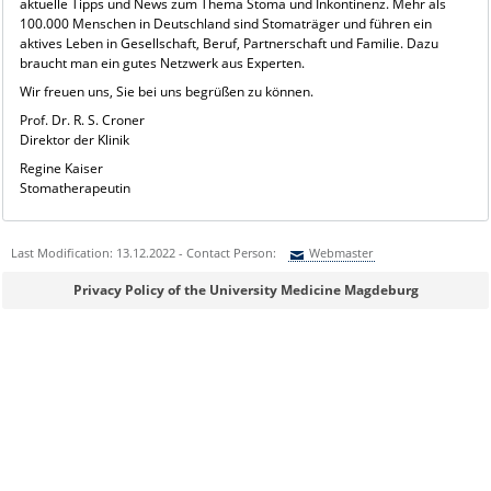
aktuelle Tipps und News zum Thema Stoma und Inkontinenz. Mehr als
100.000 Menschen in Deutschland sind Stomaträger und führen ein
aktives Leben in Gesellschaft, Beruf, Partnerschaft und Familie. Dazu
braucht man ein gutes Netzwerk aus Experten.
Wir freuen uns, Sie bei uns begrüßen zu können.
Prof. Dr. R. S. Croner
Direktor der Klinik
Regine Kaiser
Stomatherapeutin
Last Modification: 13.12.2022 - Contact Person:
Webmaster
Sie können eine Nachricht versenden an:
Webmaster
Privacy Policy of the University Medicine Magdeburg
Ihre E-Mailadresse:
Ihr Anliegen: