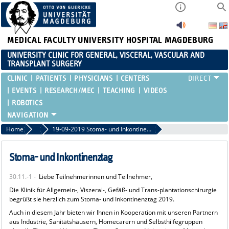
MEDICAL FACULTY
UNIVERSITY HOSPITAL MAGDEBURG
UNIVERSITY CLINIC FOR GENERAL, VISCERAL, VASCULAR AND
TRANSPLANT SURGERY
CLINIC
PATIENTS
PHYSICIANS
CENTERS
EVENTS
RESEARCH/MEC
TEACHING
VIDEOS
ROBOTICS
Home
Past events
19-09-2019 Stoma- und Inkontinenztag
Stoma- und Inkontinenztag
30.11.-1 -
Liebe Teilnehmerinnen und Teilnehmer,
Die Klinik für Allgemein-, Viszeral-, Gefäß- und Trans-plantationschirurgie
begrüßt sie herzlich zum Stoma- und Inkontinenztag 2019.
Auch in diesem Jahr bieten wir Ihnen in Kooperation mit unseren Partnern
aus Industrie, Sanitätshäusern, Homecarern und Selbsthilfegruppen