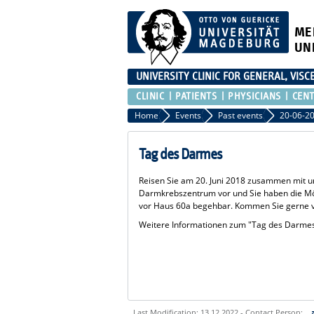
ME
UN
UNIVERSITY CLINIC FOR GENERAL, VIS
CLINIC
PATIENTS
PHYSICIANS
CEN
Home
Events
Past events
20-06-2
Tag des Darmes
Reisen Sie am 20. Juni 2018 zusammen mit u
Darmkrebszentrum vor und Sie haben die Mög
vor Haus 60a begehbar. Kommen Sie gerne v
Weitere Informationen zum "Tag des Darmes
Last Modification: 13.12.2022 - Contact Person: