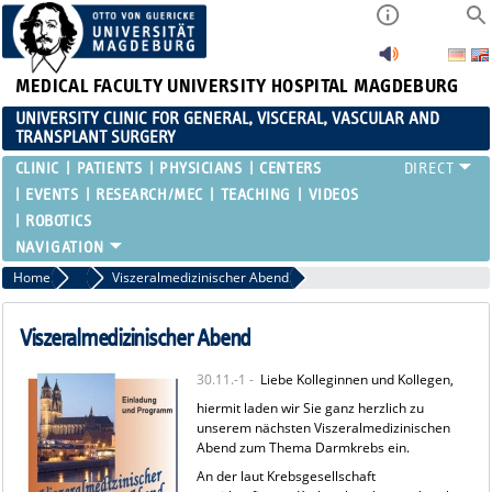
MEDICAL FACULTY
UNIVERSITY HOSPITAL MAGDEBURG
UNIVERSITY CLINIC FOR GENERAL, VISCERAL, VASCULAR AND
TRANSPLANT SURGERY
CLINIC
PATIENTS
PHYSICIANS
CENTERS
EVENTS
RESEARCH/MEC
TEACHING
VIDEOS
ROBOTICS
Home
Past events
Viszeralmedizinischer Abend
Viszeralmedizinischer Abend
30.11.-1 -
Liebe Kolleginnen und Kollegen,
hiermit laden wir Sie ganz herzlich zu
unserem nächsten Viszeralmedizinischen
Abend zum Thema Darmkrebs ein.
An der laut Krebsgesellschaft