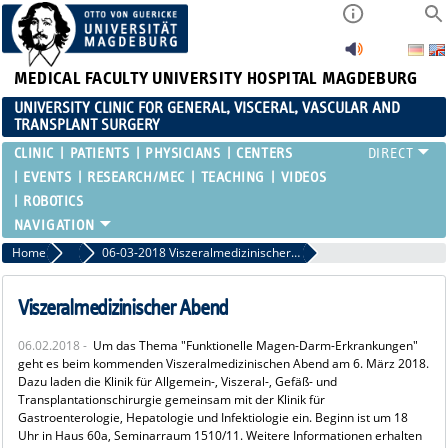
MEDICAL FACULTY
UNIVERSITY HOSPITAL MAGDEBURG
UNIVERSITY CLINIC FOR GENERAL, VISCERAL, VASCULAR AND
TRANSPLANT SURGERY
CLINIC
PATIENTS
PHYSICIANS
CENTERS
EVENTS
RESEARCH/MEC
TEACHING
VIDEOS
ROBOTICS
Home
Past events
06-03-2018 Viszeralmedizinischer Abend
Viszeralmedizinischer Abend
06.02.2018 -
Um das Thema "Funktionelle Magen-Darm-Erkrankungen"
geht es beim kommenden Viszeralmedizinischen Abend am 6. März 2018.
Dazu laden die Klinik für Allgemein-, Viszeral-, Gefäß- und
Transplantationschirurgie gemeinsam mit der Klinik für
Gastroenterologie, Hepatologie und Infektiologie ein. Beginn ist um 18
Uhr in Haus 60a, Seminarraum 1510/11. Weitere Informationen erhalten