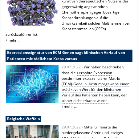
kurativen therapeutischen Nutzens der
gegenwärtig angewandten
Chemotherapien gegen bösartige
Krebserkrankungen auf die
Unwirksamkeit solcher Maßnahmen bei
Krebsstammzellen (CSCs)
zurückzuführen ist.
mehr ...
Expressionssignatur von ECM-Genen sagt klinischen Verlauf von
Patienten mit tödlichem Krebs voraus
29.07.2022 -
Wir haben beschrieben,
dass die
erhöhte Expression
bestimmter extrazellulärer Matrix
(ECM)-Gene in Hirntumorgewebe einen
prädiktiven Wert für den klinischen
Verlauf des Patienten haben kann, der
bisher nicht erkannt wurde.
mehr ...
Belgische Waffeln
29.07.2022 -
Mitte Juli feierte die
niedergelassene Ärztin und jetziges