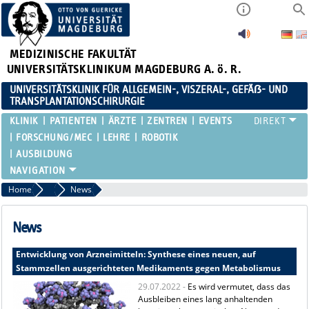
MEDIZINISCHE FAKULTÄT
UNIVERSITÄTSKLINIKUM MAGDEBURG A. ö. R.
UNIVERSITÄTSKLINIK FÜR ALLGEMEIN-, VISZERAL-, GEFÄẞ- UND
TRANSPLANTATIONSCHIRURGIE
KLINIK
PATIENTEN
ÄRZTE
ZENTREN
EVENTS
FORSCHUNG/MEC
LEHRE
ROBOTIK
AUSBILDUNG
Home
MEC
News
News
Entwicklung von Arzneimitteln: Synthese eines neuen, auf
Stammzellen ausgerichteten Medikaments gegen Metabolismus
29.07.2022 -
Es wird vermutet, dass das
Ausbleiben eines lang anhaltenden