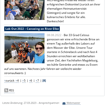
MES-Mitglied Frederike Weber ihren
erfolgreichen Doktortitel (zurück an ihrer
ehemaligen Heimatuniversität
Göttingen) und sorgte für ein
kulinarisches Erlebnis für alle.
Dankeschön!
Lab Out 2022 – Canoeing on River Elbe
08.08.2022 -
Bei 33 Grad Celsius
genossen wir eine erfrischende Brise an
einem Tag außerhalb des Labors auf
dem Wasser der Elbe. Unsere Tour
startete in Schönebeck und nach fast 4
Stunden erreichten wir wohlbehalten
unser Ziel, den Yachthafen Magdeburg,
wo kühle Getränke und etwas zu Essen
auf uns warteten. Nächstes Jahr fahren wir vielleicht wieder
stromaufwärts :)
zurück
4
|
5
|
6
|
7
|
[8]
RSS
Letzte Änderung: 27.03.2023 - Ansprechpartner:
Webmaster