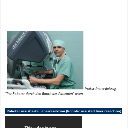
Volksstimme-Beitrag
"Per Roboter durch den Bauch des Patienten" lesen
Roboter assistierte Leberresektion (Robotic assisted liver resection)