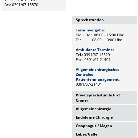
Fax: 0391/67-15570
Sprechstunden
Terminvergabe:
Mo. - Do.: 08:00 - 15:00 Uhr
Fr.: 08:00 - 13:00 Uhr
Ambulante Termine:
Tel.: 0391/67-15529
Fax.: 0391/67-21407
Allgemeinchirurgisches
Zentrales
Patientenmanagement:
0391/67-21401
Privatsprechstunde Prof.
Croner
Allgemeinchirurgie
Donnerstag,
12:00 Uhr - 14:00 Uhr
Endokrine Chirurgie
Mo. - Do.: 08:00 - 15:00 Uhr
sowie nach Vereinbarung
Fr.: 08:00 - 13:00 Uhr
Ösophagus / Magen
Do.: 08:00 - 13:00 Uhr
Chefsekretariat
Allgemeinchirurgie
Frau Heike Riemann
Leber/Galle
Endokrine Chirurgie
Di.: 09:00 - 13:00 Uhr
Tel.: 0391/67-15500