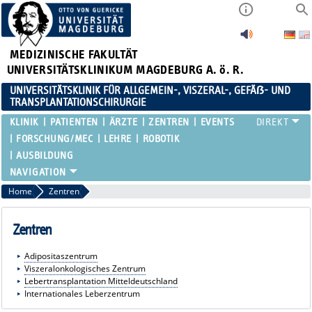
MEDIZINISCHE FAKULTÄT
UNIVERSITÄTSKLINIKUM MAGDEBURG A. ö. R.
UNIVERSITÄTSKLINIK FÜR ALLGEMEIN-, VISZERAL-, GEFÄẞ- UND
TRANSPLANTATIONSCHIRURGIE
KLINIK
PATIENTEN
ÄRZTE
ZENTREN
EVENTS
FORSCHUNG/MEC
LEHRE
ROBOTIK
AUSBILDUNG
Home
Zentren
Zentren
Adipositas
zentrum
Viszeralonkologisches Zentrum
Lebertransplantation Mitteldeutschland
Internationales Leberzentrum