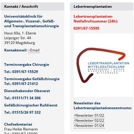
Kontakt / Anschrift
Lebertransplantation
Universitätsklinik für
Lebertransplantation-
Allgemein-, Viszeral-, Gefäß-
Notfallrufnummer (24h):
und Transplantationschirurgie
0391/67-15595
Haus 60a, 1. Ebene
Leipziger Str. 44
39120 Magdeburg
Kontaktmail:
Email
Terminvergabe Chirurgie
Tel.: 0391/67-15529
Terminvergabe Gefäßchirurgie
Tel.: 0391/67-21412
Diensthabender Oberarzt
Tel.: 01511/71 34 306
Newsletter des
Gefäßchirurgischer Rufdienst
Lebertransplantationszentrums:
Tel.: 01515/26 97 332
Newsletter 01/22
Newsletter 02/22
Chefsekretariat
Newsletter 01/24
Frau Heike Riemann
Tel.: 0391/67-15500