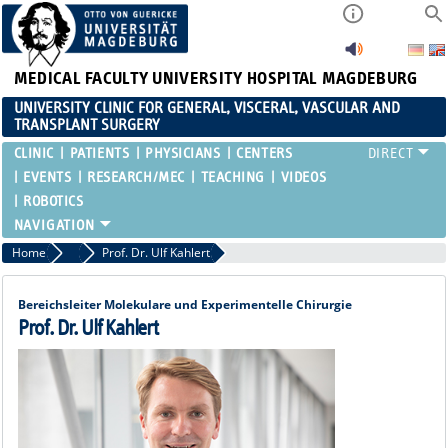
MEDICAL FACULTY
UNIVERSITY HOSPITAL MAGDEBURG
UNIVERSITY CLINIC FOR GENERAL, VISCERAL, VASCULAR AND
TRANSPLANT SURGERY
CLINIC
PATIENTS
PHYSICIANS
CENTERS
EVENTS
RESEARCH/MEC
TEACHING
VIDEOS
ROBOTICS
Home
Division Manager
Prof. Dr. Ulf Kahlert
Bereichsleiter Molekulare und Experimentelle Chirurgie
Prof. Dr. Ulf Kahlert