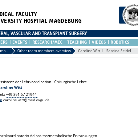
DICAL FACULTY
IVERSITY HOSPITAL MAGDEBURG
CERAL, VASCULAR AND TRANSPLANT SURGERY
TERS
EVENTS
RESEARCH/MEC
TEACHING
VIDEOS
ROBOTICS
Other Team Members
Other team members overview
Caroline Witt
Sabrina Seidel
ssistenz der Lehrkoordination - Chirurgische Lehre
aroline Witt
el.:
+49 391 67 21944
caroline.witt@med.ovgu.de
achkoordinatorin Adipositas/metabolische Erkrankungen