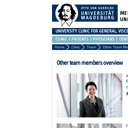
ME
UN
UNIVERSITY CLINIC FOR GENERAL, VIS
CLINIC
PATIENTS
PHYSICIANS
CEN
Home
Clinic
Team
Other team members overview
A
C
T
F