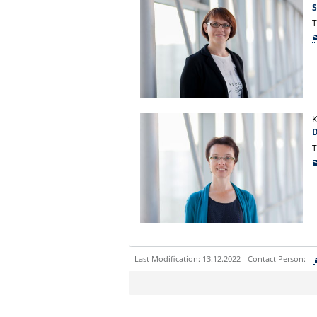
S
T
K
D
T
Last Modification: 13.12.2022 - Contact Person:
Sie können eine Nachricht versenden an:
Ihre E-Mailadresse: