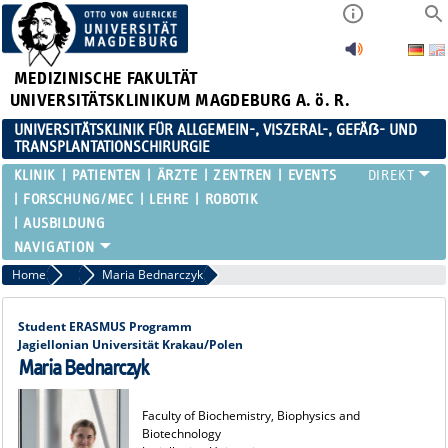
MEDIZINISCHE FAKULTÄT
UNIVERSITÄTSKLINIKUM MAGDEBURG A. ö. R.
UNIVERSITÄTSKLINIK FÜR ALLGEMEIN-, VISZERAL-, GEFÄẞ- UND
TRANSPLANTATIONSCHIRURGIE
KLINIK
PATIENTEN
ÄRZTE
ZENTREN
EVENTS
FORSCHUNG/MEC
LEHRE
ROBOTIK
AUSBILDUNG
Home
Alumni
Maria Bednarczyk
Student ERASMUS Programm
Jagiellonian Universität Krakau/Polen
Maria Bednarczyk
Faculty of Biochemistry, Biophysics and
Biotechnology