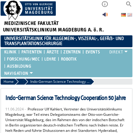
MEDIZINISCHE FAKULTÄT
UNIVERSITÄTSKLINIKUM MAGDEBURG A. ö. R.
UNIVERSITÄTSKLINIK FÜR ALLGEMEIN-, VISZERAL-, GEFÄẞ- UND
TRANSPLANTATIONSCHIRURGIE
KLINIK
PATIENTEN
ÄRZTE
ZENTREN
EVENTS
FORSCHUNG/MEC
LEHRE
ROBOTIK
AUSBILDUNG
Home
News
Indo-German Science Technology Cooperation 50 Jahre
Indo-German Science Technology Cooperation 50 Jahre
11.06.2024 -
Professor Ulf Kahlert, Vertreter des Universitätsklinikums
Magdeburg, war Teil eines Delegationsteams der Otto-von-Guericke-
Universität Magdeburg, das im Rahmen des von der indischen Botschaft
in Berlin organisierten deutsch-indischen Treffens nach Indien reiste. Er
hielt Reden und führte Diskussionen an drei Standorten: Hyderabad,