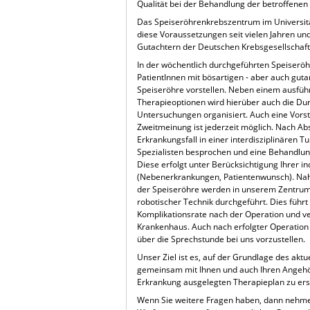
Qualität bei der Behandlung der betroffenen
Das Speiseröhrenkrebszentrum im Universitä
diese Voraussetzungen seit vielen Jahren u
Gutachtern der Deutschen Krebsgesellschaft g
In der wöchentlich durchgeführten Speiseröh
PatientInnen mit bösartigen - aber auch guta
Speiseröhre vorstellen. Neben einem ausfüh
Therapieoptionen wird hierüber auch die Du
Untersuchungen organisiert. Auch eine Vorst
Zweitmeinung ist jederzeit möglich. Nach Abs
Erkrankungsfall in einer interdisziplinären T
Spezialisten besprochen und eine Behandl
Diese erfolgt unter Berücksichtigung Ihrer in
(Nebenerkrankungen, Patientenwunsch). Nah
der Speiseröhre werden in unserem Zentrum 
robotischer Technik durchgeführt. Dies führt
Komplikationsrate nach der Operation und ve
Krankenhaus. Auch nach erfolgter Operation 
über die Sprechstunde bei uns vorzustellen.
Unser Ziel ist es, auf der Grundlage des akt
gemeinsam mit Ihnen und auch Ihren Angehör
Erkrankung ausgelegten Therapieplan zu erst
Wenn Sie weitere Fragen haben, dann nehmen