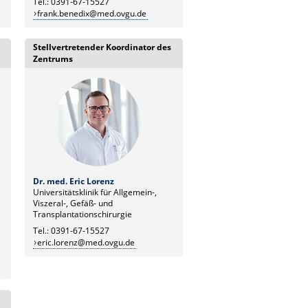
Tel.: 0391-67-15527
frank.benedix@med.ovgu.de
Stellvertretender Koordinator des
Zentrums
Dr. med. Eric Lorenz
Universitätsklinik für Allgemein-,
Viszeral-, Gefäß- und
Transplantationschirurgie
Tel.: 0391-67-15527
eric.lorenz@med.ovgu.de