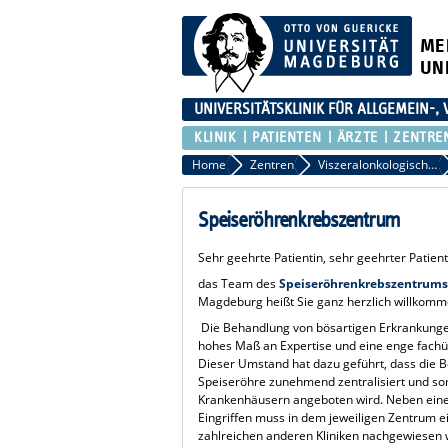
ME
UN
UNIVERSITÄTSKLINIK FÜR ALLGEMEIN-,
KLINIK
PATIENTEN
ÄRZTE
ZENTRE
Home
Zentren
Viszeralonkologisches Zentrum
Speiseröhrenkrebszentrum
Sehr geehrte Patientin, sehr geehrter Patient
das Team des
Speiseröhrenkrebszentrum
Magdeburg heißt Sie ganz herzlich willkomm
Die Behandlung von bösartigen Erkrankungen
hohes Maß an Expertise und eine enge fach
Dieser Umstand hat dazu geführt, dass die
Speiseröhre zunehmend zentralisiert und som
Krankenhäusern angeboten wird. Neben ein
Eingriffen muss in dem jeweiligen Zentrum e
zahlreichen anderen Kliniken nachgewiesen 