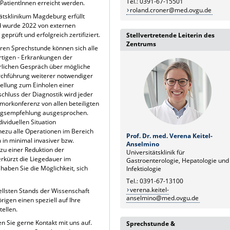
Tel.: 0391-67-15501
 PatientInnen erreicht werden.
roland.croner@med.ovgu.de
tsklinikum Magdeburg erfüllt
nd wurde 2022 von externen
eprüft und erfolgreich zertifiziert.
Stellvertretende Leiterin des
Zentrums
ren Sprechstunde können sich alle
rtigen - Erkrankungen der
rlichen Gespräch über mögliche
rchführung weiterer notwendiger
ellung zum Einholen einer
chluss der Diagnostik wird jeder
umorkonferenz von allen beteiligten
ungsempfehlung ausgesprochen.
dividuellen Situation
ezu alle Operationen im Bereich
Prof. Dr. med. Verena Keitel-
in minimal invasiver bzw.
Anselmino
 zu einer Reduktion der
Universitätsklinik für
rkürzt die Liegedauer im
Gastroenterologie, Hepatologie und
haben Sie die Möglichkeit, sich
Infektiologie
Tel.: 0391-67-13100
verena.keitel-
uellsten Stands der Wissenschaft
anselmino@med.ovgu.de
igen einen speziell auf Ihre
ellen.
 Sie gerne Kontakt mit uns auf.
Sprechstunde &