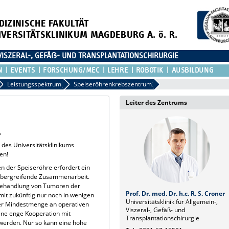
DIZINISCHE FAKULTÄT
IVERSITÄTSKLINIKUM MAGDEBURG A. ö. R.
 VISZERAL-, GEFÄẞ- UND TRANSPLANTATIONSCHIRURGIE
N
EVENTS
FORSCHUNG/MEC
LEHRE
ROBOTIK
AUSBILDUNG
Leistungsspektrum
Speiseröhrenkrebszentrum
Leiter des Zentrums
,
s
des Universitätsklinikums
en!
 der Speiseröhre erfordert ein
übergreifende Zusammenarbeit.
 Behandlung von Tumoren der
Prof. Dr. med. Dr. h.c. R. S. Croner
it zukünftig nur noch in wenigen
Universitätsklinik für Allgemein-,
er Mindestmenge an operativen
Viszeral-, Gefäß- und
ine enge Kooperation mit
Transplantationschirurgie
werden. Nur so kann eine hohe