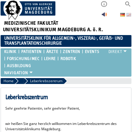
MEDIZINISCHE FAKULTÄT
UNIVERSITÄTSKLINIKUM MAGDEBURG A. ö. R.
UNIVERSITÄTSKLINIK FÜR ALLGEMEIN-, VISZERAL-, GEFÄẞ- UND
TRANSPLANTATIONSCHIRURGIE
KLINIK
PATIENTEN
ÄRZTE
ZENTREN
EVENTS
FORSCHUNG/MEC
LEHRE
ROBOTIK
AUSBILDUNG
Home
Leistungsspektrum
Leberkrebszentrum
Leberkrebszentrum
Sehr geehrte Patientin, sehr geehrter Patient,
wir heißen Sie ganz herzlich willkommen im Leberkrebszentrum des
Universitätsklinikums Magdeburg.