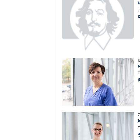
M
T
S
T
Z
J
T