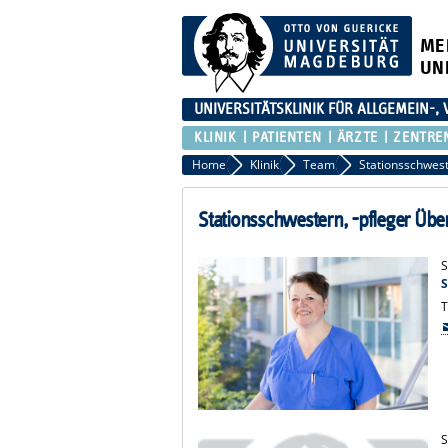
ME
UN
UNIVERSITÄTSKLINIK FÜR ALLGEMEIN-,
KLINIK
PATIENTEN
ÄRZTE
ZENTRE
Home
Klinik
Team
Stationsschwestern, -pfleger Über
S
S
T
S