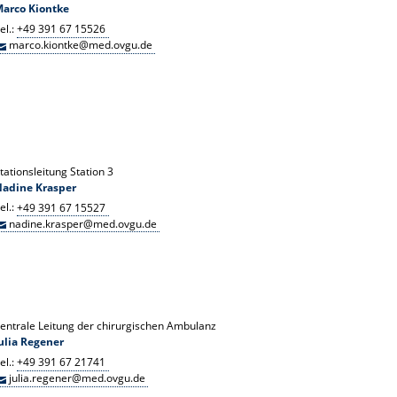
arco Kiontke
el.:
+49 391 67 15526
marco.kiontke@med.ovgu.de
tationsleitung Station 3
Nadine Krasper
el.:
+49 391 67 15527
nadine.krasper@med.ovgu.de
entrale Leitung der chirurgischen Ambulanz
ulia Regener
el.:
+49 391 67 21741
julia.regener@med.ovgu.de