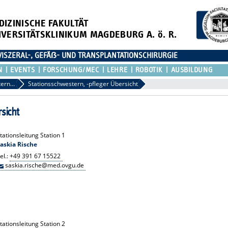
DIZINISCHE FAKULTÄT
IVERSITÄTSKLINIKUM MAGDEBURG A. ö. R.
 VISZERAL-, GEFÄẞ- UND TRANSPLANTATIONSCHIRURGIE
N
EVENTS
FORSCHUNG/MEC
LEHRE
ROBOTIK
AUSBILDUNG
Stationsschwestern, -pfleger
Stationsschwestern, -pfleger Übersicht
sicht
tationsleitung Station 1
askia Rische
el.:
+49 391 67 15522
saskia.rische@med.ovgu.de
tationsleitung Station 2