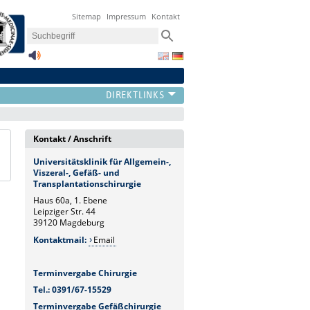
Sitemap
Impressum
Kontakt
Kontakt / Anschrift
Universitätsklinik für Allgemein-,
Viszeral-, Gefäß- und
Transplantationschirurgie
Haus 60a, 1. Ebene
Leipziger Str. 44
39120 Magdeburg
Kontaktmail:
Email
Terminvergabe Chirurgie
Tel.: 0391/67-15529
Terminvergabe Gefäßchirurgie