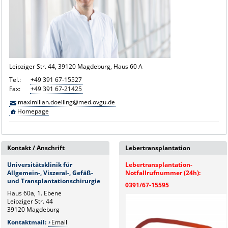
Leipziger Str. 44, 39120 Magdeburg, Haus 60 A
Tel.:
+49 391 67-15527
Fax:
+49 391 67-21425
maximilian.doelling@med.ovgu.de
Homepage
Kontakt / Anschrift
Lebertransplantation
Universitätsklinik für
Lebertransplantation-
Allgemein-, Viszeral-, Gefäß-
Notfallrufnummer (24h):
und Transplantationschirurgie
0391/67-15595
Haus 60a, 1. Ebene
Leipziger Str. 44
39120 Magdeburg
Kontaktmail:
Email