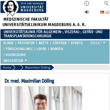
MEDIZINISCHE FAKULTÄT
UNIVERSITÄTSKLINIKUM MAGDEBURG A. ö. R.
UNIVERSITÄTSKLINIK FÜR ALLGEMEIN-, VISZERAL-, GEFÄẞ- UND
TRANSPLANTATIONSCHIRURGIE
KLINIK
PATIENTEN
ÄRZTE
ZENTREN
EVENTS
FORSCHUNG/MEC
LEHRE
ROBOTIK
AUSBILDUNG
Home
Assistenzärztinnen / Assistenzärzte
Maximilian Dölling
Dr. med. Maximilian Dölling