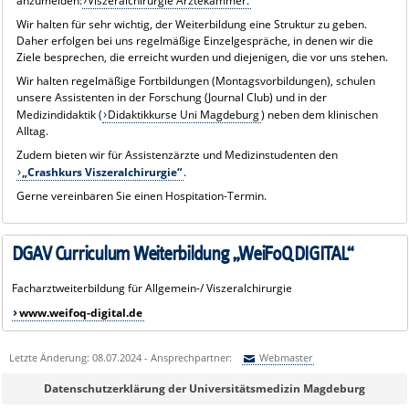
anzumelden:
Viszeralchirurgie Ärztekammer.
Wir halten für sehr wichtig, der Weiterbildung eine Struktur zu geben.
Daher erfolgen bei uns regelmäßige Einzelgespräche, in denen wir die
Ziele besprechen, die erreicht wurden und diejenigen, die vor uns stehen.
Wir halten regelmäßige Fortbildungen (Montagsvorbildungen), schulen
unsere Assistenten in der Forschung (Journal Club) und in der
Medizindidaktik (
Didaktikkurse Uni Magdeburg
) neben dem klinischen
Alltag.
Zudem bieten wir für Assistenzärzte und Medizinstudenten den
„Crashkurs Viszeralchirurgie“
.
Gerne vereinbaren Sie einen Hospitation-Termin.
DGAV Curriculum Weiterbildung „WeiFoQ DIGITAL“
Facharztweiterbildung für Allgemein-/ Viszeralchirurgie
www.weifoq-digital.de
Letzte Änderung: 08.07.2024 - Ansprechpartner:
Webmaster
Sie können eine Nachricht versenden an:
Webmaster
Datenschutzerklärung der Universitätsmedizin Magdeburg
Ihre E-Mailadresse: