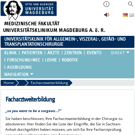
MEDIZINISCHE FAKULTÄT
UNIVERSITÄTSKLINIKUM MAGDEBURG A. ö. R.
UNIVERSITÄTSKLINIK FÜR ALLGEMEIN-, VISZERAL-, GEFÄẞ- UND
TRANSPLANTATIONSCHIRURGIE
KLINIK
PATIENTEN
ÄRZTE
ZENTREN
EVENTS
FORSCHUNG/MEC
LEHRE
ROBOTIK
AUSBILDUNG
Home
Ausbildung
Facharztweiterbildung
Facharztweiterbildung
„so you want to be a surgeon…?“
Sie haben beschlossen, Ihre Facharztweiterbildung in der Chirurgie zu
absolvieren. Hier finden Sie die Liste der Eingriffe, die Sie in Sachsen-
Anhalt durchgeführt haben müssen, um sich für Ihre Facharztprüfung