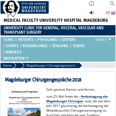
MEDICAL FACULTY
UNIVERSITY HOSPITAL MAGDEBURG
UNIVERSITY CLINIC FOR GENERAL, VISCERAL, VASCULAR AND
TRANSPLANT SURGERY
CLINIC
PATIENTS
PHYSICIANS
CENTERS
EVENTS
RESEARCH/MEC
TEACHING
VIDEOS
ROBOTICS
Home
Past events
Magdeburger Chirurgengespräche 2018
Magdeburger Chirurgengespräche 2018
Sehr geehrte Damen und Herren,
zum 25. Mal findet die
Herbsttagung der
Magdeburger Chirurgen
statt, die seit dem
Jahr 2017 gleichzeitig die Herbsttagung der
Mitteldeutschen Chirurgenvereinigung ist.
Auch hier möchten wir eine Tradition