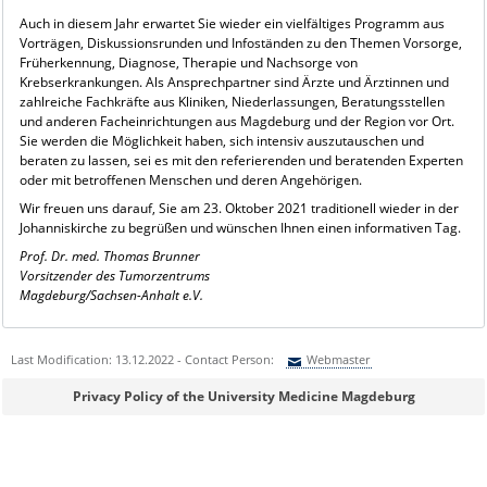
Auch in diesem Jahr erwartet Sie wieder ein vielfältiges Programm aus
Vorträgen, Diskussionsrunden und Infoständen zu den Themen Vorsorge,
Früherkennung, Diagnose, Therapie und Nachsorge von
Krebserkrankungen. Als Ansprechpartner sind Ärzte und Ärztinnen und
zahlreiche Fachkräfte aus Kliniken, Niederlassungen, Beratungsstellen
und anderen Facheinrichtungen aus Magdeburg und der Region vor Ort.
Sie werden die Möglichkeit haben, sich intensiv auszutauschen und
beraten zu lassen, sei es mit den referierenden und beratenden Experten
oder mit betroffenen Menschen und deren Angehörigen.
Wir freuen uns darauf, Sie am 23. Oktober 2021 traditionell wieder in der
Johanniskirche zu begrüßen und wünschen Ihnen einen informativen Tag.
Prof. Dr. med. Thomas Brunner
Vorsitzender des Tumorzentrums
Magdeburg/Sachsen-Anhalt e.V.
Last Modification: 13.12.2022 - Contact Person:
Webmaster
Sie können eine Nachricht versenden an:
Webmaster
Privacy Policy of the University Medicine Magdeburg
Ihre E-Mailadresse:
Ihr Anliegen: