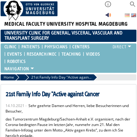
MEDICAL FACULTY
UNIVERSITY HOSPITAL MAGDEBURG
UNIVERSITY CLINIC FOR GENERAL, VISCERAL, VASCULAR AND
TRANSPLANT SURGERY
CLINIC
PATIENTS
PHYSICIANS
CENTERS
EVENTS
RESEARCH/MEC
TEACHING
VIDEOS
ROBOTICS
Home
Past events
21st Family Info Day "Active against Cancer
21st Family Info Day "Active against Cancer
14.10.2021 -
Sehr geehrte Damen und Herren, liebe Besucherinnen und
Besucher,
das Tumorzentrum Magdeburg/Sachsen-Anhalt e.V. organisiert, nach der
Corona-bedingten Pause im letzten Jahr, nunmehr zum 21. Mal den
Familien-Infotag unter dem Motto „Aktiv gegen Krebs“, zu dem ich Sie
herzlich einlade.