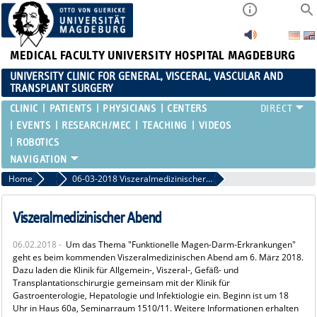
MEDICAL FACULTY
UNIVERSITY HOSPITAL MAGDEBURG
UNIVERSITY CLINIC FOR GENERAL, VISCERAL, VASCULAR AND
TRANSPLANT SURGERY
CLINIC
PATIENTS
PHYSICIANS
CENTERS
EVENTS
RESEARCH/MEC
TEACHING
VIDEOS
ROBOTICS
Home
Past events
06-03-2018 Viszeralmedizinischer Abend
Viszeralmedizinischer Abend
06.02.2018 -
Um das Thema "Funktionelle Magen-Darm-Erkrankungen"
geht es beim kommenden Viszeralmedizinischen Abend am 6. März 2018.
Dazu laden die Klinik für Allgemein-, Viszeral-, Gefäß- und
Transplantationschirurgie gemeinsam mit der Klinik für
Gastroenterologie, Hepatologie und Infektiologie ein. Beginn ist um 18
Uhr in Haus 60a, Seminarraum 1510/11. Weitere Informationen erhalten