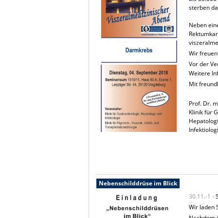
sterben da
Neben eine
Rektumkarz
viszeralme
Wir freuen
Vor der Ve
Weitere I
Mit freund
Prof. Dr
Klinik fü
Hepat
Infekt
Nebenschilddrüse im Blick
30.11.-1 -
Wir laden 
Nachdem im