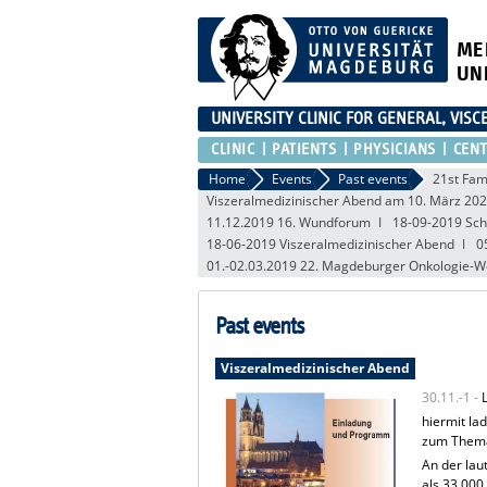
ME
UN
UNIVERSITY CLINIC FOR GENERAL, VIS
CLINIC
PATIENTS
PHYSICIANS
CEN
Home
Events
Past events
21st Fam
Viszeralmedizinischer Abend am 10. März 20
11.12.2019 16. Wundforum
18-09-2019 Schi
18-06-2019 Viszeralmedizinischer Abend
0
01.-02.03.2019 22. Magdeburger Onkologie-
Past events
Viszeralmedizinischer Abend
30.11.-1 -
hiermit la
zum Thema
An der lau
als 33.000