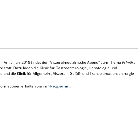
8 -
Am 5. Juni 2018 findet der "Viszeralmedizinische Abend" zum Thema
Primäre
re
statt. Dazu laden die Klinik für Gastroenterologie, Hepatologie und
ie und die Klinik für Allgemein-, Viszeral-, Gefäß- und Transplantationschirurgie
formationen erhalten Sie im
Programm
.