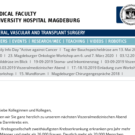
DICAL FACULTY
IVERSITY HOSPITAL MAGDEBURG
CERAL, VASCULAR AND TRANSPLANT SURGERY
TERS
EVENTS
RESEARCH/MEC
TEACHING
VIDEOS
ROBOTICS
ily Info Day "Active against Cancer
Tag der Bauchspeicheldrüse am 13. Mai 
20
23. Magdeburger Onkologie-Workshop am 6. und 7. März 2020
03.12.20
lddrüse im Blick
19-09-2019 Stoma- und Inkontinenztag
03-09-2019 Viszer
5.03.2019 Viszeralmedizinischer Abend
17.-18.10.2019 Einladung zum Works
Workshop
15. Wundforum
Magdeburger Chirurgengespräche 2018
Liebe Kolleginnen und Kollegen,
den wir Sie ganz herzlich zu unserem nächsten Viszeralmedizinischen Abend
 Darmkrebs ein.
t Krebsgesellschaft zweithäufigsten Krebserkrankung erkranken pro Jahr mehr
 Männer und mehr als 26.000 Frauen. Deutlich mehr als 20.000 Menschen