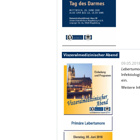
Viszeralmedizinischer Abend
09.05.201
Lebertumo
Infektiolog
ein.
Weitere In