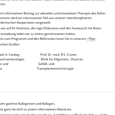
ran.
m informativen Beitrag zur aktuellen und innovativen Therapie des Kolon-
inoms wird ein interessanter Fall aus unserer interdisziplinären
dizinischen Kooperation vorgestellt.
 uns auf Ihr Kommen, die rege Diskussion und den Austausch mit Ihnen.
ranstaltung laden wir zu einem gemeinsamen Imbiss.
nfos zum Programm und den Referenten lesen Sie in unserem
Flyer
.
lichen Grüßen
. med. A. Canbay Prof. Dr. med. R.S. Croner
r Gastroenterologie, Klinik für Allgemein-, Viszeral-,
ologie und Gefäß- und
iologie Transplantationschirurgie
Sehr geehrte Kolleginnen und Kollegen,
Sie ganz herzlich zu einem informativen Abend ein.
 letzten Jahr mit der Veranstaltung „Schilddrüse m Blick“ der Fokus auf der