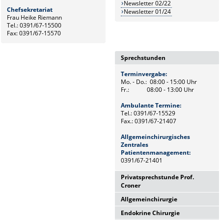
Newsletter 02/22
Chefsekretariat
Newsletter 01/24
Frau Heike Riemann
Tel.: 0391/67-15500
Fax: 0391/67-15570
Sprechstunden
Terminvergabe:
Mo. - Do.: 08:00 - 15:00 Uhr
Fr.: 08:00 - 13:00 Uhr
Ambulante Termine:
Tel.: 0391/67-15529
Fax.: 0391/67-21407
Allgemeinchirurgisches
Zentrales
Patientenmanagement:
0391/67-21401
Privatsprechstunde Prof.
Croner
Allgemeinchirurgie
Donnerstag,
12:00 Uhr - 14:00 Uhr
Endokrine Chirurgie
Mo. - Do.: 08:00 - 15:00 Uhr
sowie nach Vereinbarung