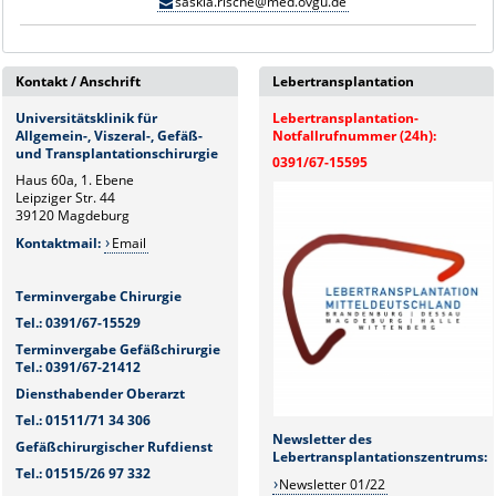
saskia.rische@med.ovgu.de
Kontakt / Anschrift
Lebertransplantation
Universitätsklinik für
Lebertransplantation-
Allgemein-, Viszeral-, Gefäß-
Notfallrufnummer (24h):
und Transplantationschirurgie
0391/67-15595
Haus 60a, 1. Ebene
Leipziger Str. 44
39120 Magdeburg
Kontaktmail:
Email
Terminvergabe Chirurgie
Tel.: 0391/67-15529
Terminvergabe Gefäßchirurgie
Tel.: 0391/67-21412
Diensthabender Oberarzt
Tel.: 01511/71 34 306
Newsletter des
Gefäßchirurgischer Rufdienst
Lebertransplantationszentrums:
Tel.: 01515/26 97 332
Newsletter 01/22