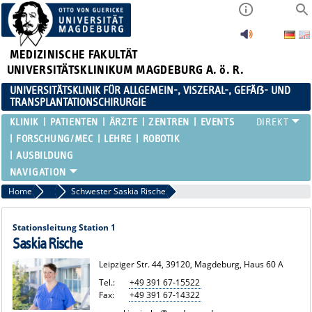
MEDIZINISCHE FAKULTÄT
UNIVERSITÄTSKLINIKUM MAGDEBURG A. ö. R.
UNIVERSITÄTSKLINIK FÜR ALLGEMEIN-, VISZERAL-, GEFÄẞ- UND
TRANSPLANTATIONSCHIRURGIE
KLINIK
PATIENTEN
ÄRZTE
ZENTREN
EVENTS
FORSCHUNG/MEC
LEHRE
ROBOTIK
AUSBILDUNG
Home
Stationsschwestern, -pfleger
Schwester Saskia Rische
Stationsleitung Station 1
Saskia Rische
Leipziger Str. 44, 39120, Magdeburg, Haus 60 A
Tel.:
+49 391 67-15522
Fax:
+49 391 67-14322