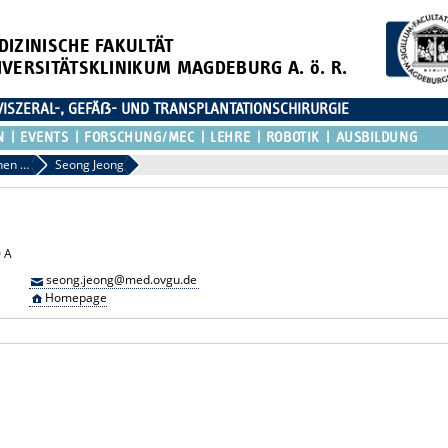
DIZINISCHE FAKULTÄT
IVERSITÄTSKLINIKUM MAGDEBURG A. ö. R.
 VISZERAL-, GEFÄẞ- UND TRANSPLANTATIONSCHIRURGIE
N
EVENTS
FORSCHUNG/MEC
LEHRE
ROBOTIK
AUSBILDUNG
Assistenzärztinnen / Assistenzärzte
Seong Jeong
0 A
seong.jeong@med.ovgu.de
Homepage