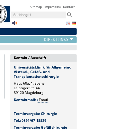
Sitemap
Impressum
Kontakt
Kontakt / Anschrift
Universitätsklinik für Allgemein-,
Viszeral-, Gefäß- und
Transplantationschirurgie
Haus 60a, 1. Ebene
Leipziger Str. 44
39120 Magdeburg
Kontaktmail:
Email
Terminvergabe Chirurgie
Tel.: 0391/67-15529
Terminvergabe Gefäßchirurgie