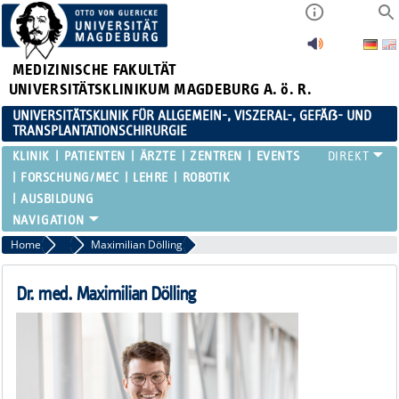
MEDIZINISCHE FAKULTÄT
UNIVERSITÄTSKLINIKUM MAGDEBURG A. ö. R.
UNIVERSITÄTSKLINIK FÜR ALLGEMEIN-, VISZERAL-, GEFÄẞ- UND
TRANSPLANTATIONSCHIRURGIE
KLINIK
PATIENTEN
ÄRZTE
ZENTREN
EVENTS
FORSCHUNG/MEC
LEHRE
ROBOTIK
AUSBILDUNG
Home
Assistenzärztinnen / Assistenzärzte
Maximilian Dölling
Dr. med. Maximilian Dölling