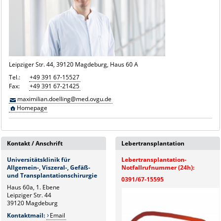
Leipziger Str. 44, 39120 Magdeburg, Haus 60 A
Tel.:
+49 391 67-15527
Fax:
+49 391 67-21425
maximilian.doelling@med.ovgu.de
Homepage
Kontakt / Anschrift
Lebertransplantation
Universitätsklinik für
Lebertransplantation-
Allgemein-, Viszeral-, Gefäß-
Notfallrufnummer (24h):
und Transplantationschirurgie
0391/67-15595
Haus 60a, 1. Ebene
Leipziger Str. 44
39120 Magdeburg
Kontaktmail:
Email