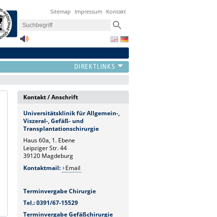
Sitemap
Impressum
Kontakt
Kontakt / Anschrift
Universitätsklinik für Allgemein-,
Viszeral-, Gefäß- und
Transplantationschirurgie
Haus 60a, 1. Ebene
Leipziger Str. 44
39120 Magdeburg
Kontaktmail:
Email
Terminvergabe Chirurgie
Tel.: 0391/67-15529
Terminvergabe Gefäßchirurgie