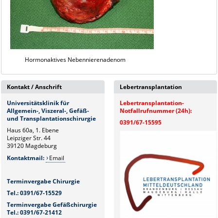
Hormonaktives Nebennierenadenom
Kontakt / Anschrift
Lebertransplantation
Universitätsklinik für
Lebertransplantation-
Allgemein-, Viszeral-, Gefäß-
Notfallrufnummer (24h):
und Transplantationschirurgie
0391/67-15595
Haus 60a, 1. Ebene
Leipziger Str. 44
39120 Magdeburg
Kontaktmail:
Email
Terminvergabe Chirurgie
Tel.: 0391/67-15529
Terminvergabe Gefäßchirurgie
Tel.: 0391/67-21412