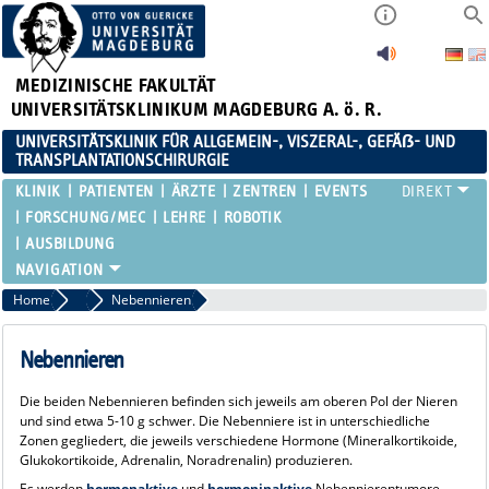
MEDIZINISCHE FAKULTÄT
UNIVERSITÄTSKLINIKUM MAGDEBURG A. ö. R.
UNIVERSITÄTSKLINIK FÜR ALLGEMEIN-, VISZERAL-, GEFÄẞ- UND
TRANSPLANTATIONSCHIRURGIE
KLINIK
PATIENTEN
ÄRZTE
ZENTREN
EVENTS
FORSCHUNG/MEC
LEHRE
ROBOTIK
AUSBILDUNG
Home
Endokrine Chirurgie
Nebennieren
Nebennieren
Die beiden Nebennieren befinden sich jeweils am oberen Pol der Nieren
und sind etwa 5-10 g schwer. Die Nebenniere ist in unterschiedliche
Zonen gegliedert, die jeweils verschiedene Hormone (Mineralkortikoide,
Glukokortikoide, Adrenalin, Noradrenalin) produzieren.
Es werden
hormonaktive
und
hormoninaktive
Nebennierentumore