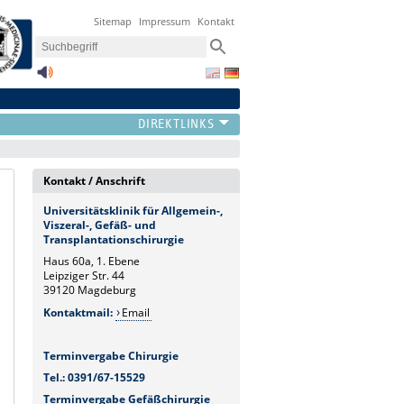
Sitemap
Impressum
Kontakt
Kontakt / Anschrift
Universitätsklinik für Allgemein-,
Viszeral-, Gefäß- und
Transplantationschirurgie
Haus 60a, 1. Ebene
Leipziger Str. 44
39120 Magdeburg
Kontaktmail:
Email
Terminvergabe Chirurgie
Tel.: 0391/67-15529
Terminvergabe Gefäßchirurgie