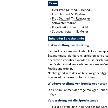
Team
Herr Prof. Dr. med. F. Benedix
Frau Dr. med. St. Peglow
Frau Dr. med. Th. Reinstaller
Schwester Marion
Koordination Frau S. Seidel
Sachbearbeiterin G. Meller
Inhalt der Sprechstunde
Erstvorstellung zur Beratung
Bei der Erstvorstellung in der Adipositas-Sp
Essanamnese, der bereits erfolgten konser
operativen Verfahren werden ausführlich darg
die für den einzelnen Patienten optimalen V
Festlegung erfolgt.
Nachfolgend wird das weitere Vorgehen (ggf.
Kooperationspartnern) besprochen.
Wiedervorstellung von bereits operierten
Dies ist im Rahmen der regelmäßigen, leben
möglich.
Vorbereitung auf die Sprechstunde
Für die Vorstellung in der Adipositas-Sp