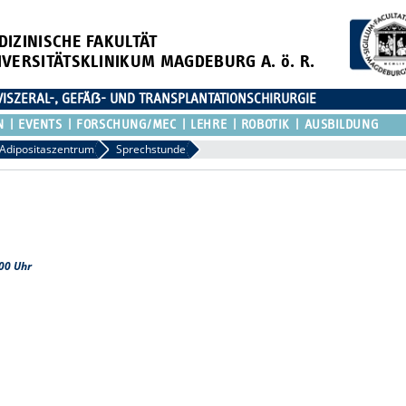
DIZINISCHE FAKULTÄT
IVERSITÄTSKLINIKUM MAGDEBURG A. ö. R.
 VISZERAL-, GEFÄẞ- UND TRANSPLANTATIONSCHIRURGIE
N
EVENTS
FORSCHUNG/MEC
LEHRE
ROBOTIK
AUSBILDUNG
Adipositaszentrum
Sprechstunde
00 Uhr