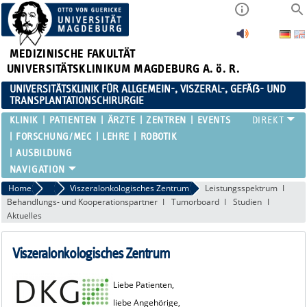
MEDIZINISCHE FAKULTÄT
UNIVERSITÄTSKLINIKUM MAGDEBURG A. ö. R.
UNIVERSITÄTSKLINIK FÜR ALLGEMEIN-, VISZERAL-, GEFÄẞ- UND
TRANSPLANTATIONSCHIRURGIE
KLINIK
PATIENTEN
ÄRZTE
ZENTREN
EVENTS
FORSCHUNG/MEC
LEHRE
ROBOTIK
AUSBILDUNG
Home
Zentren
Viszeralonkologisches Zentrum
Leistungsspektrum
Behandlungs- und Kooperationspartner
Tumorboard
Studien
Aktuelles
Viszeralonkologisches Zentrum
Liebe Pa
tien
ten,
li
ebe Angehörige,