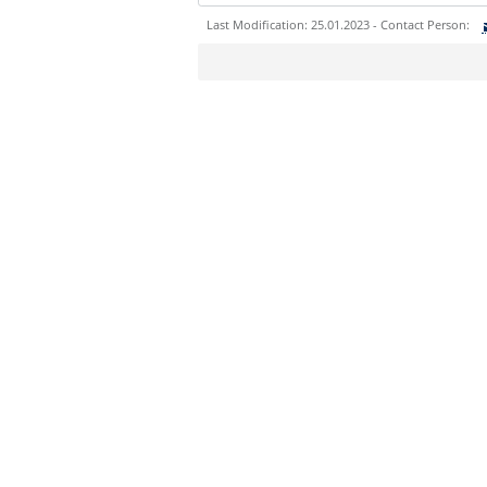
Last Modification: 25.01.2023 - Contact Person:
Sie können eine Nachricht versenden an:
Ihre E-Mailadresse:
Ihr Anliegen:
Sicherheitsabfrage: