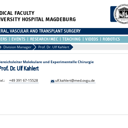
DICAL FACULTY
IVERSITY HOSPITAL MAGDEBURG
CERAL, VASCULAR AND TRANSPLANT SURGERY
TERS
EVENTS
RESEARCH/MEC
TEACHING
VIDEOS
ROBOTICS
Division Manager
Prof. Dr. Ulf Kahlert
Bereichsleiter Molekulare und Experimentelle Chirurgie
Prof. Dr. Ulf Kahlert
el.:
+49 391 67-15528
ulf.kahlert@med.ovgu.de