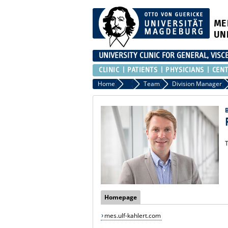
ME
UN
UNIVERSITY CLINIC FOR GENERAL, VIS
CLINIC
PATIENTS
PHYSICIANS
CEN
Home
Clinic
Team
Division Manager
T
Homepage
mes.ulf-kahlert.com