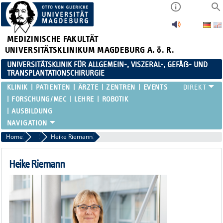
MEDIZINISCHE FAKULTÄT
UNIVERSITÄTSKLINIKUM MAGDEBURG A. ö. R.
UNIVERSITÄTSKLINIK FÜR ALLGEMEIN-, VISZERAL-, GEFÄẞ- UND
TRANSPLANTATIONSCHIRURGIE
KLINIK
PATIENTEN
ÄRZTE
ZENTREN
EVENTS
FORSCHUNG/MEC
LEHRE
ROBOTIK
AUSBILDUNG
Home
Chefsekretärin Übersicht
Heike Riemann
Heike Riemann