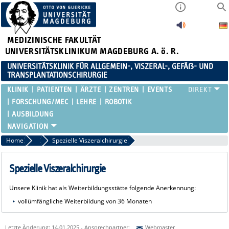
MEDIZINISCHE FAKULTÄT
UNIVERSITÄTSKLINIKUM MAGDEBURG A. ö. R.
UNIVERSITÄTSKLINIK FÜR ALLGEMEIN-, VISZERAL-, GEFÄẞ- UND
TRANSPLANTATIONSCHIRURGIE
KLINIK
PATIENTEN
ÄRZTE
ZENTREN
EVENTS
FORSCHUNG/MEC
LEHRE
ROBOTIK
AUSBILDUNG
Home
Ausbildung
Spezielle Viszeralchirurgie
Spezielle Viszeralchirurgie
Unsere Klinik hat als Weiterbildungsstätte folgende Anerkennung:
vollümfängliche Weiterbildung von 36 Monaten
Letzte Änderung: 14.01.2025 - Ansprechpartner:
Webmaster