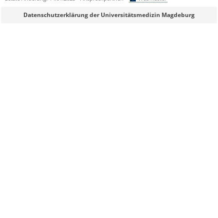
Sie können eine Nachricht versenden an:
Webmaster
Datenschutzerklärung der Universitätsmedizin Magdeburg
Ihre E-Mailadresse:
Ihr Anliegen:
Sicherheitsabfrage:
Lösung: