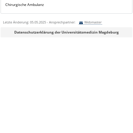
Chirurgische Ambulanz
Letzte Änderung: 05.05.2025 - Ansprechpartner:
Webmaster
Sie können eine Nachricht versenden an:
Webmaster
Datenschutzerklärung der Universitätsmedizin Magdeburg
Ihre E-Mailadresse:
Ihr Anliegen:
Sicherheitsabfrage: