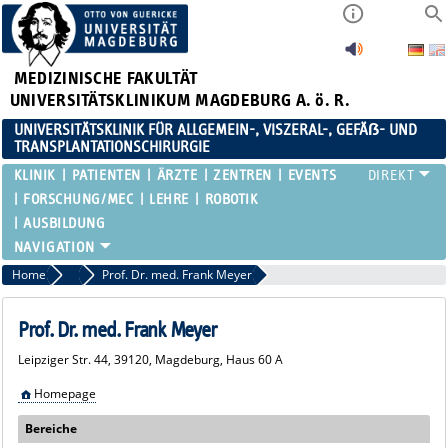
MEDIZINISCHE FAKULTÄT
UNIVERSITÄTSKLINIKUM MAGDEBURG A. ö. R.
UNIVERSITÄTSKLINIK FÜR ALLGEMEIN-, VISZERAL-, GEFÄẞ- UND
TRANSPLANTATIONSCHIRURGIE
KLINIK
PATIENTEN
ÄRZTE
ZENTREN
EVENTS
FORSCHUNG/MEC
LEHRE
ROBOTIK
AUSBILDUNG
Home
Oberärztinnen / Oberärzte Übersicht
Prof. Dr. med. Frank Meyer
Prof. Dr. med. Frank Meyer
Leipziger Str. 44, 39120, Magdeburg, Haus 60 A
Homepage
Bereiche