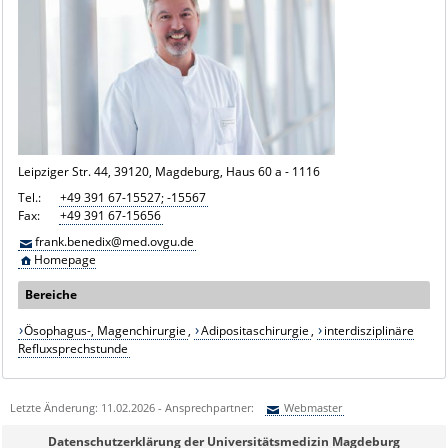
Leipziger Str. 44, 39120, Magdeburg, Haus 60 a - 1116
Tel.:
+49 391 67-15527; -15567
Fax:
+49 391 67-15656
frank.benedix@med.ovgu.de
Homepage
Bereiche
Ösophagus-, Magenchirurgie
,
Adipositaschirurgie
,
interdisziplinäre
Refluxsprechstunde
Letzte Änderung: 11.02.2026 - Ansprechpartner:
Webmaster
Sie können eine Nachricht versenden an:
Webmaster
Datenschutzerklärung der Universitätsmedizin Magdeburg