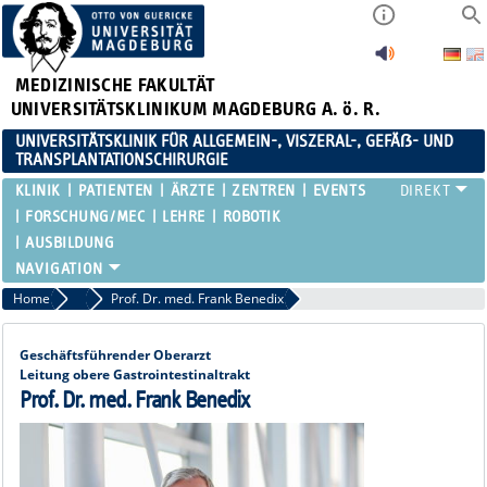
MEDIZINISCHE FAKULTÄT
UNIVERSITÄTSKLINIKUM MAGDEBURG A. ö. R.
UNIVERSITÄTSKLINIK FÜR ALLGEMEIN-, VISZERAL-, GEFÄẞ- UND
TRANSPLANTATIONSCHIRURGIE
KLINIK
PATIENTEN
ÄRZTE
ZENTREN
EVENTS
FORSCHUNG/MEC
LEHRE
ROBOTIK
AUSBILDUNG
Home
Oberärztinnen / Oberärzte Übersicht
Prof. Dr. med. Frank Benedix
Geschäftsführender Oberarzt
Leitung obere Gastrointestinaltrakt
Prof. Dr. med. Frank Benedix