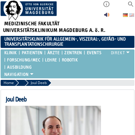
MEDIZINISCHE FAKULTÄT
UNIVERSITÄTSKLINIKUM MAGDEBURG A. ö. R.
UNIVERSITÄTSKLINIK FÜR ALLGEMEIN-, VISZERAL-, GEFÄẞ- UND
TRANSPLANTATIONSCHIRURGIE
KLINIK
PATIENTEN
ÄRZTE
ZENTREN
EVENTS
FORSCHUNG/MEC
LEHRE
ROBOTIK
AUSBILDUNG
Home
Oberärztinnen / Oberärzte Übersicht
Joul Deeb
Joul Deeb