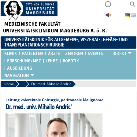
MEDIZINISCHE FAKULTÄT
UNIVERSITÄTSKLINIKUM MAGDEBURG A. ö. R.
UNIVERSITÄTSKLINIK FÜR ALLGEMEIN-, VISZERAL-, GEFÄẞ- UND
TRANSPLANTATIONSCHIRURGIE
KLINIK
PATIENTEN
ÄRZTE
ZENTREN
EVENTS
FORSCHUNG/MEC
LEHRE
ROBOTIK
AUSBILDUNG
Home
Oberärztinnen / Oberärzte Übersicht
Dr. med. Mihailo Andric
Leitung kolorektale Chirurgie, peritoneale Malignome
Dr. med. univ. Mihailo Andric'