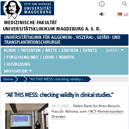
MEDIZINISCHE FAKULTÄT
UNIVERSITÄTSKLINIKUM MAGDEBURG A. ö. R.
UNIVERSITÄTSKLINIK FÜR ALLGEMEIN-, VISZERAL-, GEFÄẞ- UND
TRANSPLANTATIONSCHIRURGIE
KLINIK
PATIENTEN
ÄRZTE
ZENTREN
EVENTS
FORSCHUNG/MEC
LEHRE
ROBOTIK
AUSBILDUNG
Home
News
“All THIS MESS: checking validity in clinical studies.”
“All THIS MESS: checking validity in clinical studies.”
29.11.2022 -
Vielen Dank für Ihren Besuch,
Frau Dr. Klimova, vom
NCT-Partnerstandort
Dresden
.