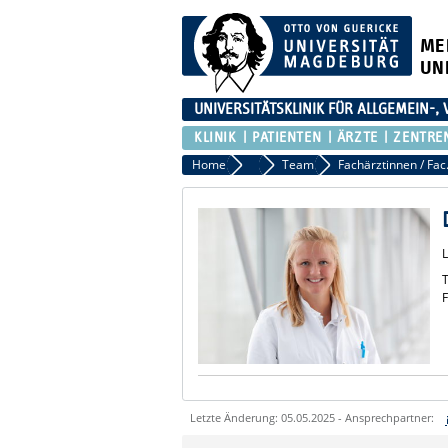
ME
UN
UNIVERSITÄTSKLINIK FÜR ALLGEMEIN-,
KLINIK
PATIENTEN
ÄRZTE
ZENTRE
Home
Klinik
Team
Fachä
T
F
Letzte Änderung: 05.05.2025 - Ansprechpartner:
Sie können eine Nachricht versenden an: