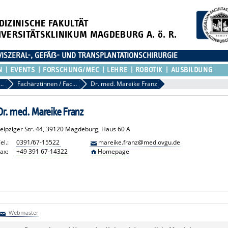
DIZINISCHE FAKULTÄT
IVERSITÄTSKLINIKUM MAGDEBURG A. ö. R.
 VISZERAL-, GEFÄẞ- UND TRANSPLANTATIONSCHIRURGIE
N
EVENTS
FORSCHUNG/MEC
LEHRE
ROBOTIK
AUSBILDUNG
rztinnen / Fachärzte
Fachärztinnen / Fachärzte Übersicht
Dr. med. Mareike Franz
Dr. med. Mareike Franz
Leipziger Str. 44, 39120 Magdeburg, Haus 60 A
el.:
0391/67-15522
mareike.franz@med.ovgu.de
ax:
+49 391 67-14322
Homepage
Webmaster
Webmaster