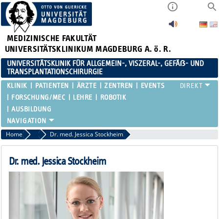
MEDIZINISCHE FAKULTÄT
UNIVERSITÄTSKLINIKUM MAGDEBURG A. ö. R.
UNIVERSITÄTSKLINIK FÜR ALLGEMEIN-, VISZERAL-, GEFÄẞ- UND
TRANSPLANTATIONSCHIRURGIE
KLINIK
PATIENTEN
ÄRZTE
ZENTREN
EVENTS
FORSCHUNG/MEC
LEHRE
ROBOTIK
AUSBILDUNG
Home
Fachärztinnen / Fachärzte Übersicht
Dr. med. Jessica Stockheim
Dr. med. Jessica Stockheim